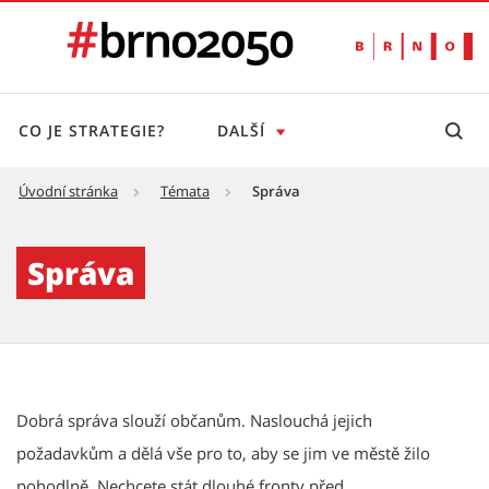
CO JE STRATEGIE?
DALŠÍ
Úvodní stránka
Témata
Správa
Správa - Brno 2050
Správa
Dobrá správa slouží občanům. Naslouchá jejich
požadavkům a dělá vše pro to, aby se jim ve městě žilo
pohodlně. Nechcete stát dlouhé fronty před