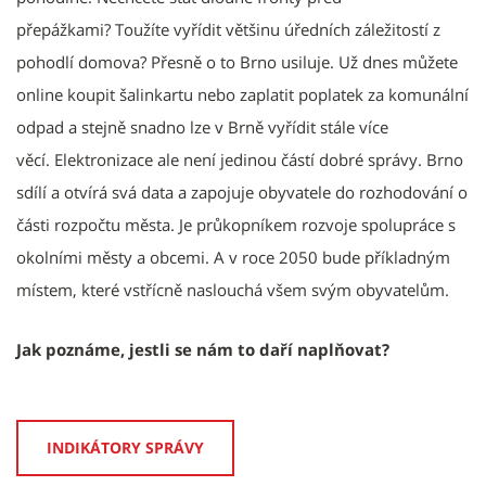
přepážkami? Toužíte vyřídit většinu úředních záležitostí z
pohodlí domova? Přesně o to Brno usiluje. Už dnes můžete
online koupit šalinkartu nebo zaplatit poplatek za komunální
odpad a stejně snadno lze v Brně vyřídit stále více
věcí. Elektronizace ale není jedinou částí dobré správy. Brno
sdílí a otvírá svá data a zapojuje obyvatele do rozhodování o
části rozpočtu města. Je průkopníkem rozvoje spolupráce s
okolními městy a obcemi. A v roce 2050 bude příkladným
místem, které vstřícně naslouchá všem svým obyvatelům.
Jak poznáme, jestli se nám to daří naplňovat?
INDIKÁTORY SPRÁVY