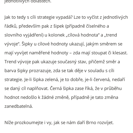
jednotlivých oblastech.
Jak to tedy s cíli strategie vypadá? Lze to vyčíst z jednotlivých
řádků, především pak z šipek (případně číselného a
slovního vyjádření) u kolonek „cílová hodnota“ a „trend
vývoje“. Šipky u cílové hodnoty ukazují, jakým směrem se
mají vyvíjet naměřené hodnoty – zda mají stoupat či klesast.
Trend vývoje pak ukazuje současný stav, přičemž směr a
barva šipky prozrazuje, zda se tak děje v souladu s cíli
strategie. Je-li šipka zelená, je to dobře, je-li červená, nedaří
se daný cíl naplňovat. Černá šipka zase říká, že v průběhu
hodnot nedošlo k žádné změně, případně je tato změna
zanedbatelná.
Níže prozkoumejte i vy, jak se nám daří Brno rozvíjet.